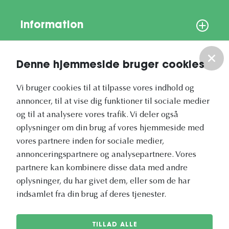
Information
Om os
Denne hjemmeside bruger cookies
Vores nyhedsbrev
Vi bruger cookies til at tilpasse vores indhold og
annoncer, til at vise dig funktioner til sociale medier
og til at analysere vores trafik. Vi deler også
oplysninger om din brug af vores hjemmeside med
vores partnere inden for sociale medier,
annonceringspartnere og analysepartnere. Vores
Vetapotek.dk er en del af
partnere kan kombinere disse data med andre
Evidensia
oplysninger, du har givet dem, eller som de har
Dyresundhedspleje
indsamlet fra din brug af deres tjenester.
TILLAD ALLE