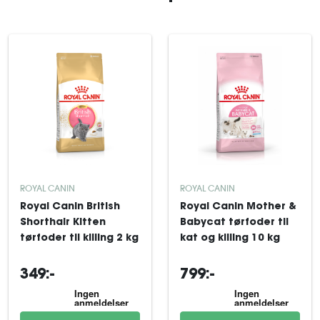
ROYAL CANIN
ROYAL CANIN
Royal Canin British
Royal Canin Mother &
Shorthair Kitten
Babycat tørfoder til
tørfoder til killing 2 kg
kat og killing 10 kg
349:-
799:-