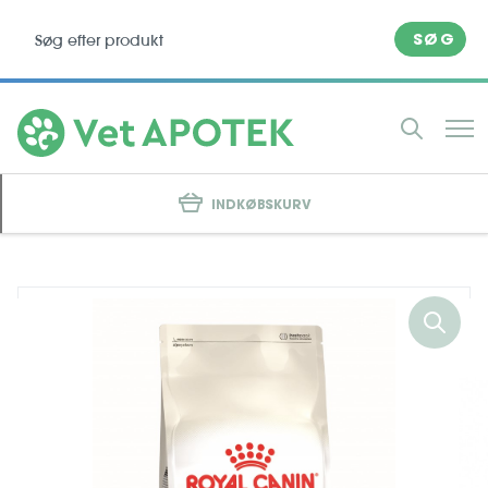
SØG
INDKØBSKURV