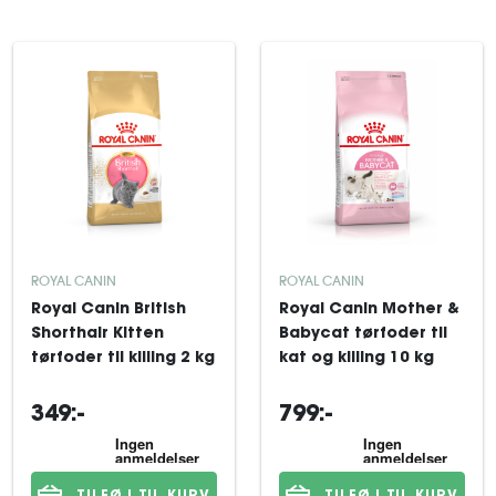
ROYAL CANIN
ROYAL CANIN
Royal Canin British
Royal Canin Mother &
Shorthair Kitten
Babycat tørfoder til
tørfoder til killing 2 kg
kat og killing 10 kg
349:-
799:-
TILFØJ TIL KURV
TILFØJ TIL KURV