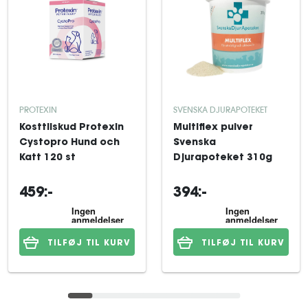
PROTEXIN
SVENSKA DJURAPOTEKET
Kosttilskud Protexin
Multiflex pulver
Cystopro Hund och
Svenska
Katt 120 st
Djurapoteket 310g
459:-
394:-
TILFØJ TIL KURV
TILFØJ TIL KURV