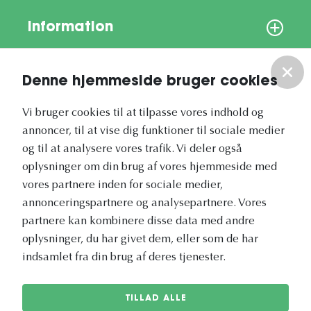
Information
Om os
Denne hjemmeside bruger cookies
Vores nyhedsbrev
Vi bruger cookies til at tilpasse vores indhold og
annoncer, til at vise dig funktioner til sociale medier
og til at analysere vores trafik. Vi deler også
oplysninger om din brug af vores hjemmeside med
vores partnere inden for sociale medier,
annonceringspartnere og analysepartnere. Vores
Vetapotek.dk er en del af
partnere kan kombinere disse data med andre
Evidensia
oplysninger, du har givet dem, eller som de har
Dyresundhedspleje
indsamlet fra din brug af deres tjenester.
TILLAD ALLE