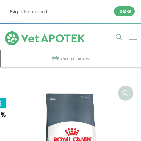
SØG
INDKØBSKURV