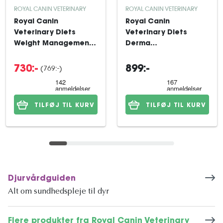
ROYAL CANIN VETERINARY
ROYAL CANIN VETERINARY
Royal Canin
Royal Canin
Veterinary Diets
Veterinary Diets
Weight Management
Derma
Satiety tørfoder til
Hypoallergenic
hund 12 kg
tørfoder til hund 14
(769:-)
730:-
899:-
kg
TILFØJ TIL KURV
TILFØJ TIL KURV
Djurvårdguiden
Alt om sundhedspleje til dyr
Flere produkter fra Royal Canin Veterinary