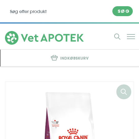
SØG
INDKØBSKURV