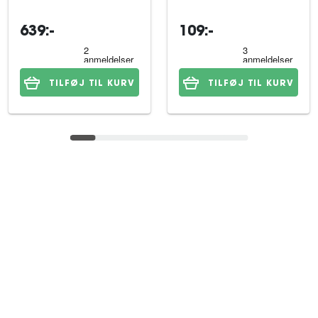
til hund 10 kg
hund 12x100 g
639:-
109:-
TILFØJ TIL KURV
TILFØJ TIL KURV