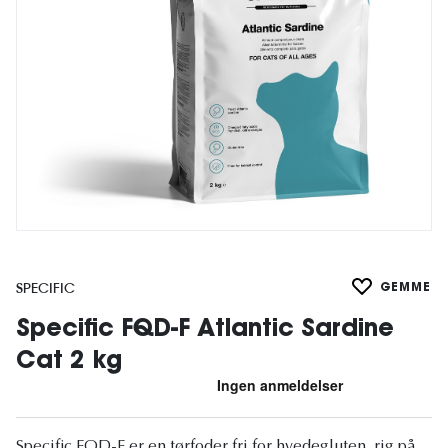
SPECIFIC
GEMME
Specific FQD-F Atlantic Sardine
Cat 2 kg
Specific FQD-F er en tørfoder fri for hvedegluten, rig på