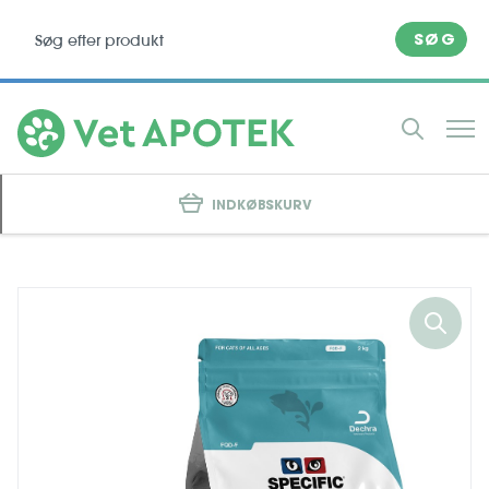
SØG
INDKØBSKURV