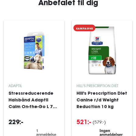
Anbefalet til dig
KAMPAGNE
ADAPTIL
HILL'S PRESCRIPTION DIET
Stressreducerende
Hill's Prescription Diet
Halsbånd Adaptil
Canine r/d Weight
Calm On-the-Go L 70
Reduction 10 kg
cm
(579:-)
229:-
521:-