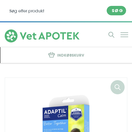
SØG
INDKØBSKURV