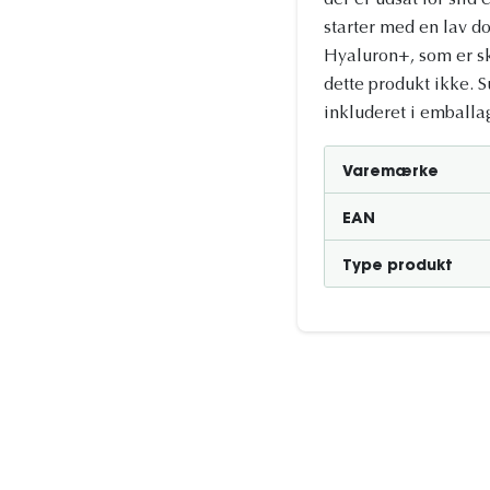
der er udsat for slid
starter med en lav do
Hyaluron+, som er sk
dette produkt ikke. 
inkluderet i emballa
Varemærke
EAN
Type produkt