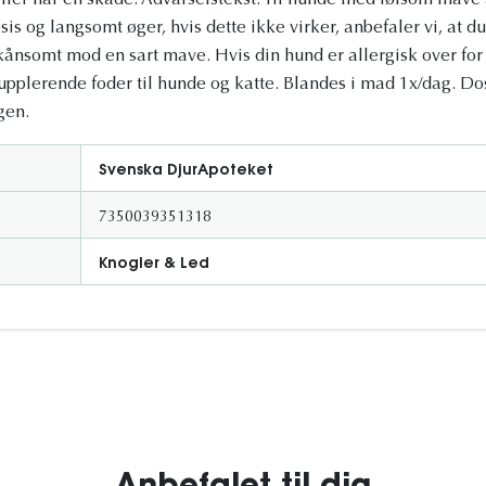
 eller har en skade. Advarselstekst: Til hunde med følsom mave 
sis og langsomt øger, hvis dette ikke virker, anbefaler vi, at du
ånsomt mod en sart mave. Hvis din hund er allergisk over for 
Supplerende foder til hunde og katte. Blandes i mad 1x/dag. Do
gen.
Svenska DjurApoteket
7350039351318
Knogler & Led