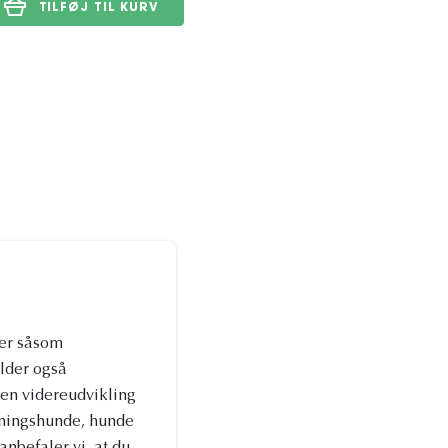
TILFØJ TIL KURV
ter såsom
lder også
en videreudvikling
æningshunde, hunde