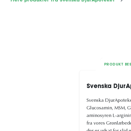
Flere produkter fra Svenska DjurApoteket
PRODUKT BES
Svenska DjurA
Svenska DjurApoteket
Glucosamin, MSM, Gr
aminosyren L-arginin
fra vores Grønlæbede