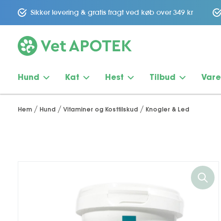
Sikker levering & gratis fragt ved køb over 349 kr
Hund
Kat
Hest
Tilbud
Var
Hem
Hund
Vitaminer og Kosttilskud
Knogler & Led