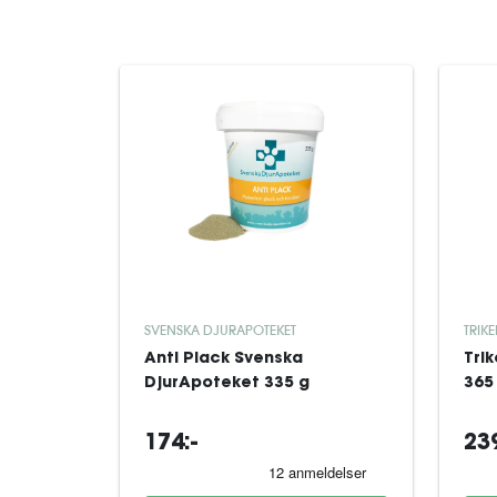
SVENSKA DJURAPOTEKET
TRIK
Anti Plack Svenska
Tri
DjurApoteket 335 g
365
174:-
239