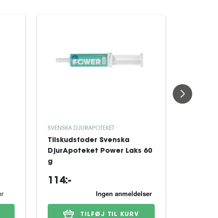
SVENSKA DJURAPOTEKET
SVENSKA D
Tilskudsfoder Svenska
Senior 
DjurApoteket Power Laks 60
DjurApo
g
114:-
369:-
TILFØJ TIL KURV