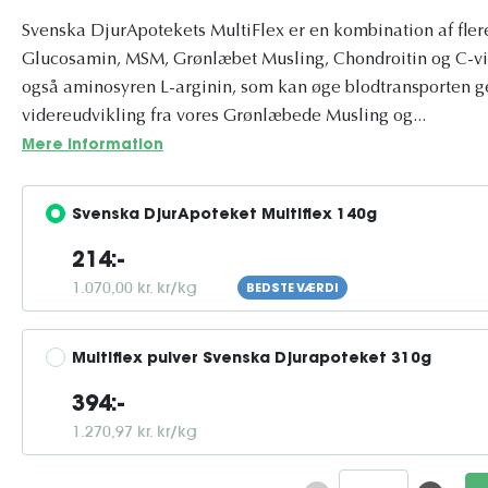
Svenska DjurApotekets MultiFlex er en kombination af fler
Glucosamin, MSM, Grønlæbet Musling, Chondroitin og C-vi
også aminosyren L-arginin, som kan øge blodtransporten g
videreudvikling fra vores Grønlæbede Musling og...
Mere information
Svenska DjurApoteket Multiflex 140g
214:-
1.070,00 kr. kr/kg
BEDSTE VÆRDI
Multiflex pulver Svenska Djurapoteket 310g
394:-
1.270,97 kr. kr/kg