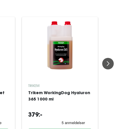
TRIKEM
TRIKEM
et
Trikem WorkingDog Hyaluron
Trikem 
365 1000 ml
365 300
379:-
979:-