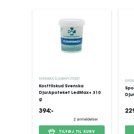
SVENSKA DJURAPOTEKET
SVEN
Kosttilskud Svenska
Spo
DjurApoteket LedMax+ 310
Dju
g
394:-
229
TILFØJ TIL KURV