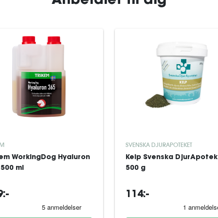
Anbefalet til dig
EM
SVENSKA DJURAPOTEKET
kem WorkingDog Hyaluron
Kelp Svenska DjurApotek
 500 ml
500 g
:-
114:-