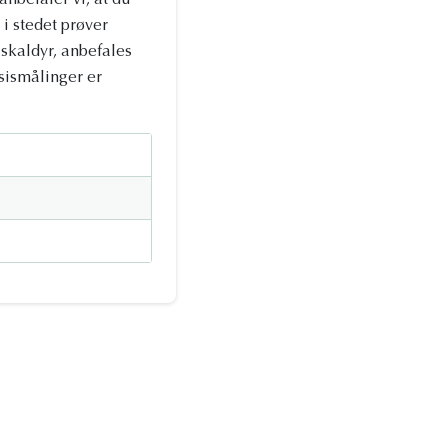
anbefaler vi, at du
 i stedet prøver
skaldyr, anbefales
sismålinger er