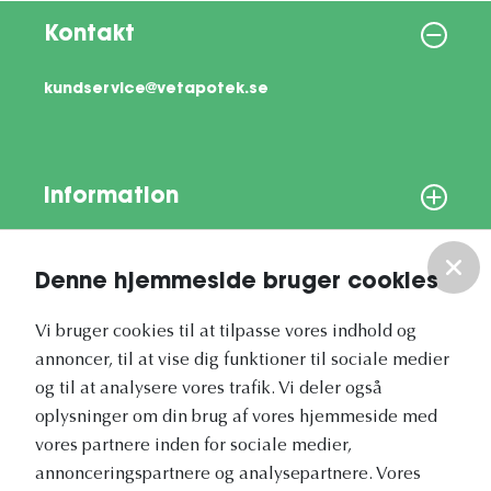
Kontakt
kundservice@vetapotek.se
Information
Om os
Denne hjemmeside bruger cookies
Vores nyhedsbrev
Vi bruger cookies til at tilpasse vores indhold og
annoncer, til at vise dig funktioner til sociale medier
og til at analysere vores trafik. Vi deler også
oplysninger om din brug af vores hjemmeside med
vores partnere inden for sociale medier,
annonceringspartnere og analysepartnere. Vores
Vetapotek.dk er en del af