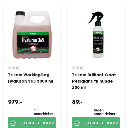
TRIKEM
TRIKEM
Trikem WorkingDog
Trikem Brilliant Coat
Hyaluron 365 3000 ml
Pelsglans til hunde
200 ml
979:-
89:-
TILFØJ TIL KURV
TILFØJ TIL KURV