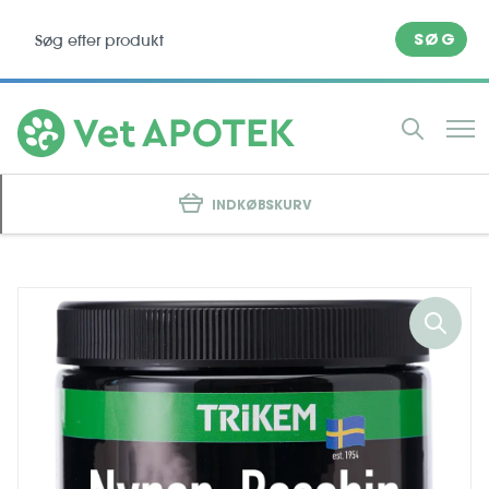
SØG
INDKØBSKURV