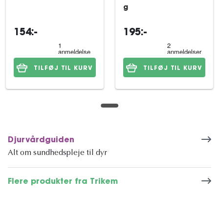
g
154:-
195:-
TILFØJ TIL KURV
TILFØJ TIL KURV
Djurvårdguiden
Alt om sundhedspleje til dyr
Flere produkter fra Trikem