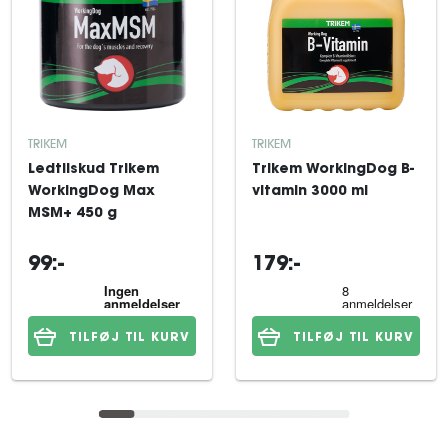
TRIKEM
TRIKEM
Ledtilskud Trikem
Trikem WorkingDog B-
WorkingDog Max
vitamin 3000 ml
MSM+ 450 g
99:-
179:-
TILFØJ TIL KURV
TILFØJ TIL KURV