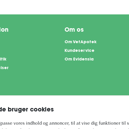
ion
Om os
Om VetApotek
Kundeservice
itik
Om Evidensia
lser
e bruger cookies
te is protected by reCAPTCHA and the Google
Privacy Policy
and
Terms of Servi
ilpasse vores indhold og annoncer, til at vise dig funktioner til 