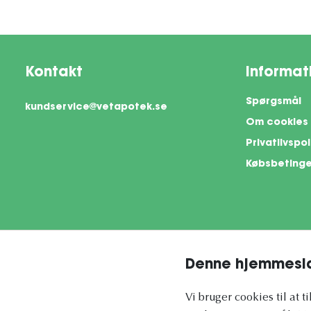
Kontakt
Informat
Spørgsmål
kundservice@vetapotek.se
Om cookies
Privatlivspol
Købsbetinge
Denne hjemmesid
This si
Vi bruger cookies til at t