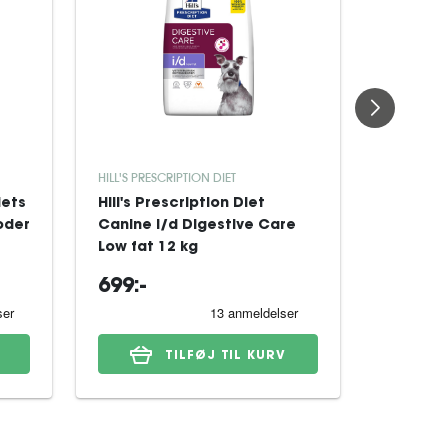
HILL'S PRESCRIPTION DIET
ROYAL CAN
iets
Hill's Prescription Diet
Royal Ca
oder
Canine i/d Digestive Care
Derma H
Low fat 12 kg
Dog tørf
699:-
329:-
TILFØJ TIL KURV