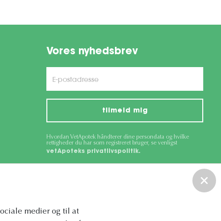
Vores nyhedsbrev
tilmeld mig
Hvordan VetApotek håndterer dine persondata og hvilke
rettigheder du har som registreret bruger, se venligst
vetApoteks privatlivspolitik.
ce
apply.
sociale medier og til at