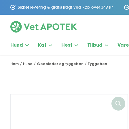
Sikker levering & gratis fragt ved køb over 349 kr
Hund
Kat
Hest
Tilbud
Var
Hem
Hund
Godbidder og tyggeben
Tyggeben