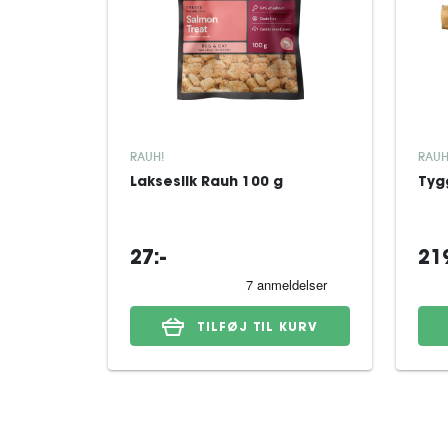
RAUH!
RAUH
Lakseslik Rauh 100 g
Tyg
27:-
219
TILFØJ TIL KURV