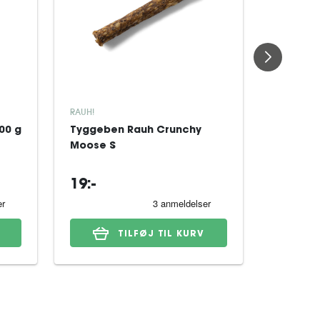
RAUH!
RAUH!
00 g
Tyggeben Rauh Crunchy
Hjorteho
Moose S
M
19:-
84:-
TILFØJ TIL KURV