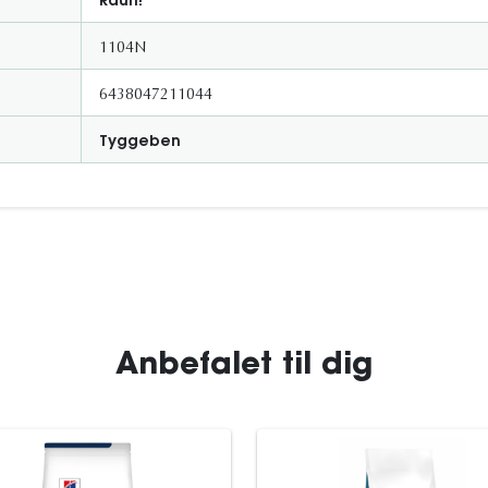
Rauh!
1104N
6438047211044
Tyggeben
Anbefalet til dig