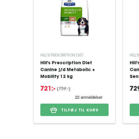
HILL'S PRESCRIPTION DIET
HILL'
Hill's Prescription Diet
Hill
Canine j/d Metabolic +
Can
Mobility 12 kg
Sens
(759:-)
721:-
729
TILFØJ TIL KURV