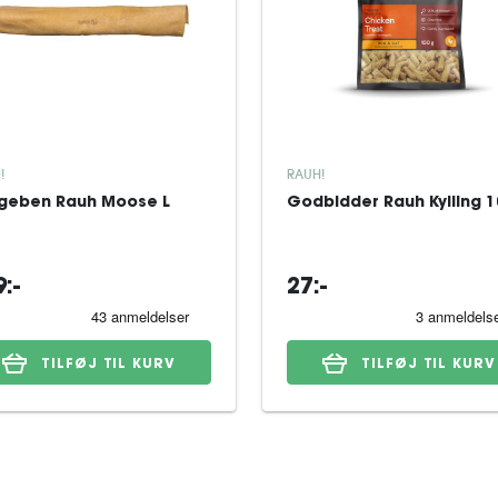
!
RAUH!
geben Rauh Moose L
Godbidder Rauh Kylling 1
:-
27:-
TILFØJ TIL KURV
TILFØJ TIL KURV