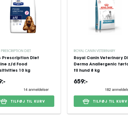
S PRESCRIPTION DIET
ROYAL CANIN VETERINARY
's Prescription Diet
Royal Canin Veterinary D
ine z/d Food
Derma Anallergenic tørf
itivities 10 kg
til hund 8 kg
:-
659:-
TILFØJ TIL KURV
TILFØJ TIL KURV