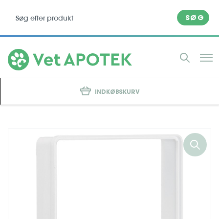
SØG
INDKØBSKURV